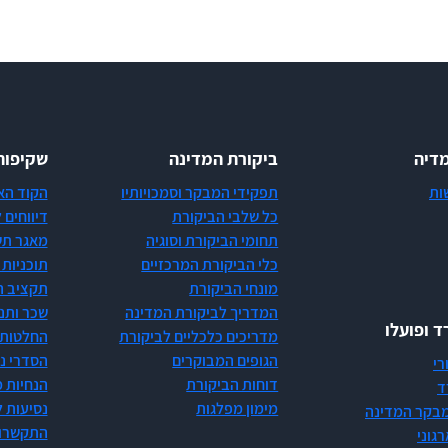
דיה
ביקורת המדינה
שקיפות
ות
תפקידי המבקר וסמכויותיו
הקוד הא
כל שלבי הביקורת
דיווחים 
תחומי הביקורת וסוגיה
מאגר תש
כלי הביקורת המרכזיים
תוכניות 
מונחי הביקורת
תקציב ה
המדריך לביקורת המדינה
שכר ותנ
 ופועלו
מדריכים כלכליים לביקורת
החלטות 
הגופים המבוקרים
הסדרי ני
רי
דוחות הביקורת
הנחיות 
ד
מימון מפלגות
נסיעות ל
 מבקר המדינה
התקשרוי
גוני