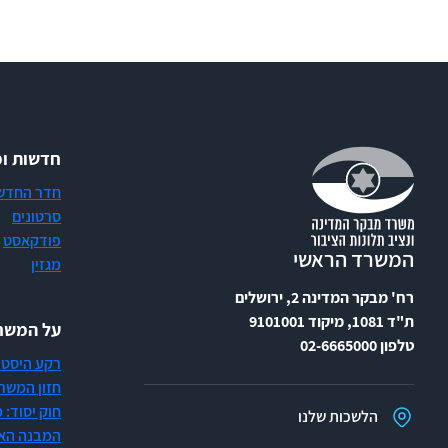
חדשות ומ
חדר החדש
סרטונים
פודקאסט
המשרד הראשי
מגזין
רח' מבקר המדינה 2, ירושלים
ת"ד 1081, מיקוד 9101001
על המשרד
טלפון 02-6665000
רקע היסטו
חזון המשר
חוק יסוד:
הלשכות שלנו
המבנה האר