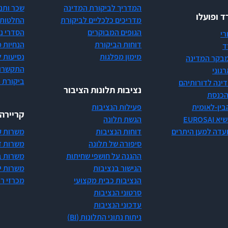
המדריך לביקורת המדינה
שכר ותנ
 ופועלו
מדריכים כלכליים לביקורת
החלטות 
הגופים המבוקרים
הסדרי ני
רי
דוחות הביקורת
הנחיות 
ד
מימון מפלגות
נסיעות ל
 מבקר המדינה
התקשרוי
גוני
ביקורת 
ינה לדורותיהם
נציבות תלונות הציבור
הכנסת
בין-לאומית
פעילות הנציבות
קריירה
EUROS
הגשת תלונה
ועדה למען היתרים
דוחות הנציבות
משרות ק
סיפורה של תלונה
משרות ז
ההגנה על חושפי שחיתות
משרות ב
הגישור בנציבות
משרות יי
הנציבות כבית מקצועי
מכרזי ר
סרטוני הנציבות
עדכוני הנציבות
ניתוח נתוני התלונות (BI)