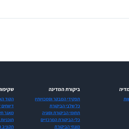
 שרים וסגני שרים, התשס"ג-2003 מ-28.11.10
דיה
ביקורת המדינה
שקיפות
ות
תפקידי המבקר וסמכויותיו
הקוד הא
כל שלבי הביקורת
דיווחים 
תחומי הביקורת וסוגיה
מאגר תש
כלי הביקורת המרכזיים
תוכניות 
מונחי הביקורת
תקציב ה