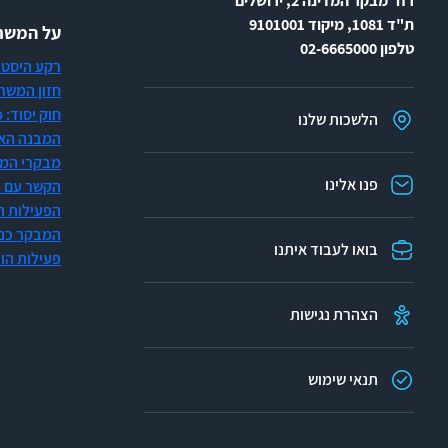
רח' מבקר המדינה 2, ירושלים
ת"ד 1081, מיקוד 9101001
על המשרד
טלפון 02-6665000
רקע היסטו
חזון המשר
חוק יסוד:
הלשכות שלנו
המבנה האר
מבקרי המד
פנו אלינו
הקשר עם 
הפעילות ה
המבקר כנשיא AI
בואו לעבוד איתנו
פעילות הו
הצהרת נגישות
תנאי שימוש