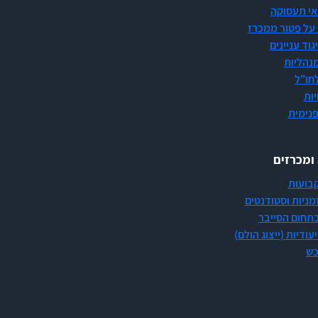
אי תעסוקה
על פטור ממכרז
גוד עניינים
מנהליות
חו"ל
ות
פנימית
 ומכרזים
בועות
מניות וסטודנטים
תחום הסייבר
עודיות (ייצוג הולם)
כש