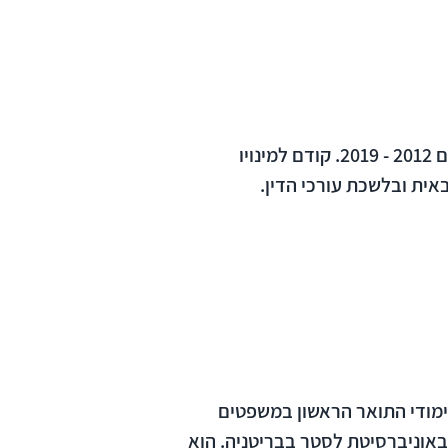
יוסף חיים שפירא היה מבקר המדינה השמיני ונציב תלונות הציבור השביעי של מדינת ישראל בשנים 2012 - 2019. קודם למינויו
ית ובלשכת עורכי הדין.
חיל האוויר במגמת אלקטרוניקה. בשנת 1971 השלים את לימודי התואר הראשון במשפטים
השלים תואר שני בקרימינולוגיה באוניברסיטת לסטר בבריטניה. הוא