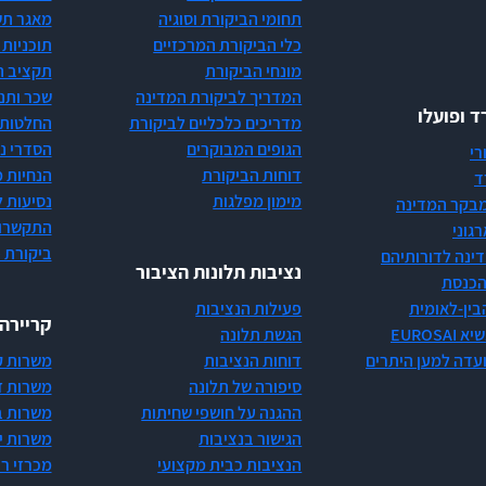
תחומי הביקורת וסוגיה
מאגר תש
כלי הביקורת המרכזיים
תוכניות 
מונחי הביקורת
תקציב ה
המדריך לביקורת המדינה
שכר ותנ
 ופועלו
מדריכים כלכליים לביקורת
החלטות 
הגופים המבוקרים
הסדרי ני
רי
דוחות הביקורת
הנחיות 
ד
מימון מפלגות
נסיעות ל
 מבקר המדינה
התקשרוי
גוני
ביקורת 
ינה לדורותיהם
נציבות תלונות הציבור
הכנסת
בין-לאומית
פעילות הנציבות
קריירה
EUROS
הגשת תלונה
ועדה למען היתרים
דוחות הנציבות
משרות ק
סיפורה של תלונה
משרות ז
ההגנה על חושפי שחיתות
משרות ב
הגישור בנציבות
משרות יי
הנציבות כבית מקצועי
מכרזי ר