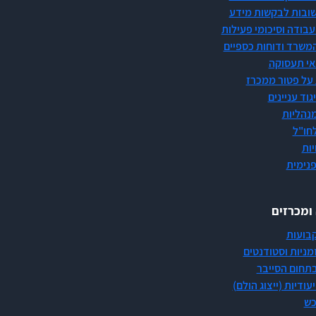
ובות לבקשות מידע
עבודה וסיכומי פעילות
משרד ודוחות כספיים
אי תעסוקה
על פטור ממכרז
גוד עניינים
מנהליות
חו"ל
ות
פנימית
 ומכרזים
בועות
מניות וסטודנטים
תחום הסייבר
עודיות (ייצוג הולם)
כש