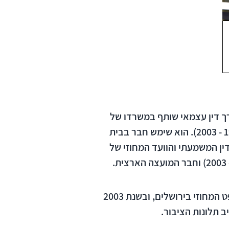
עית במשרד עורכי הדין ארד ורובין (בשנים 1972 - 1974), היה עורך דין עצמאי שותף במשרדו של
עורך הדין חמן שלח (בשנים 1974 - 1976) ובמשרד עורכי הדין קרמר, שפירא ושניידר (בשנים 1976 - 2003). הוא שימש חבר בבית
ין המשמעתי והוועד המחוזי של
הלשכה במחוז ירושלים (בשנים 1995 - 1999), סגן יו"ר בית הדין המשמעתי הארצי (בשנים 2000 - 2003) וחבר המועצה הארצית.
בשנים 2001 - 2003 שימש יוסף שפירא נציג הציבור בבית הדין להגבלים עסקיים שליד בית המשפט המחוזי בירושלים, ובשנת 2003