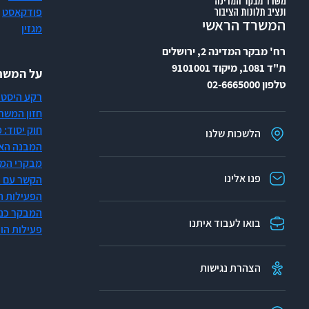
פודקאסט
המשרד הראשי
מגזין
רח' מבקר המדינה 2, ירושלים
ת"ד 1081, מיקוד 9101001
על המשרד
טלפון 02-6665000
רקע היסטו
חזון המשר
חוק יסוד:
הלשכות שלנו
המבנה האר
מבקרי המד
פנו אלינו
הקשר עם 
הפעילות ה
המבקר כנשיא AI
בואו לעבוד איתנו
פעילות הו
הצהרת נגישות