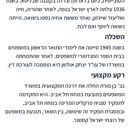
הסובייטית, כיום בלארוס) וגדלה בקובנה שבליטא. בשנת
1936 עלתה לארץ ישראל בגפה, לאחר שהוריה, חיה
ואליעזר שיינזון, ואחד מששת אחיה נספו בשואה. הייתה
נשואה ליוסף ואם לבת.
השכלה
בשנת 1945 סיימה את לימודי התואר הראשון במשפטים
בבית הספר המנדטורי למשפטים. לאחר שהתמחתה
במשרדו של עו"ד יצחק אולשן היא הוסמכה לעורכת דין.
רקע מקצועי
גב' בן פורת החלה את דרכה המקצועית במשרד
המשפטים כתובעת במחוז תל אביב. היא התקדמה
לתפקיד סגנית פרקליט המדינה במחוז תל אביב,
ובמסגרת תפקיד זה שימשה, בין השאר, תובעת במשפטם
של רוצחי ישראל קסטנר.