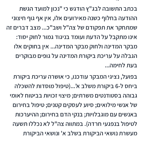
בכתב התשובה לבג"ץ הודגש כי "נכון למועד הגשת
ההודעה בחלוף כשנה מאירועים אלו, אין אף גוף חיצוני
שמתחקר את תפקודם של צה"ל ושב"כ... מצב דברים זה
אינו מתקבל על הדעת ועומד בניגוד גמור לחוק יסוד:
מבקר המדינה ולחוק מבקר המדינה... אין בחוקים אלו
הגבלה על עריכת ביקורת המדינה על גופים מבוקרים
בעת לחימה...
בפועל, נציגי המבקר עודכנו, כי אושרה עריכת ביקורת
ביחס ל-6 ביקורת משלב א'...(טיפול מוסדות להשכלה
גבוהה בסטודנטים משרתים; מיצוי זכויות בביטוח לאומי
של אנשי מילואים; סיוע לעסקים קטנים; טיפול בחירום
באנשים עם מוגבלויות; בנקי הדם בחירום; ההיערכות
לטיפול בנפגעי חרדה). במתווה צה"ל לא נכללו תשעה
מעשרת נושאי הביקורת בשלב א' ונושאי הביקורת