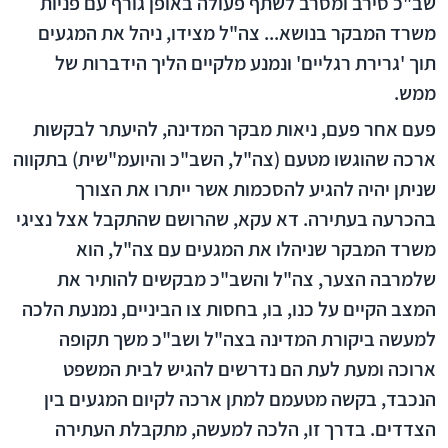
שב"כ סירב ומסרב לשתף פעולה באופן גורף עם פניות
משרד המבקר בנושא... צה"ל מצידו, ניהל את המגעים
תוך 'גרירת רגליים' ונמנע מלקיים הליך הידברות של
ממש.
פעם אחר פעם, ניאות מבקר המדינה, להיעתר לבקשות
ארכה שהוגשו מטעם (צה"ל, השב"כ והיועמ"שית) בתקווה
שניתן יהיה להגיע להסכמות אשר ייתרו את הצורך
בהכרעה בעתירה. דא עקא, שהרושם שהתקבל אצל נציגי
משרד המבקר שניהלו את המגעים עם צה"ל, הוא
שלמרבה הצער, צה"ל והשב"כ מבקשים להותיר את
המצב הקיים על כנו, בו, בחסות צו הביניים, נמנעת הלכה
למעשה ביקורת המדינה בצה"ל ושב"כ משך תקופה
ארוכה ומעת לעת הם נדרשים להגיש לבית המשפט
הנכבד, בקשה מטעמם למתן ארכה לקיום המגעים בין
הצדדים. בדרך זו, הלכה למעשה, מתקבלת העתירה