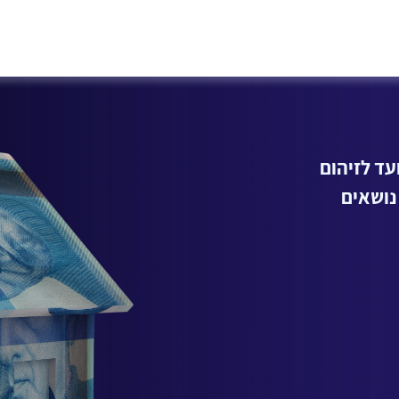
קופה
ים
זדקנות